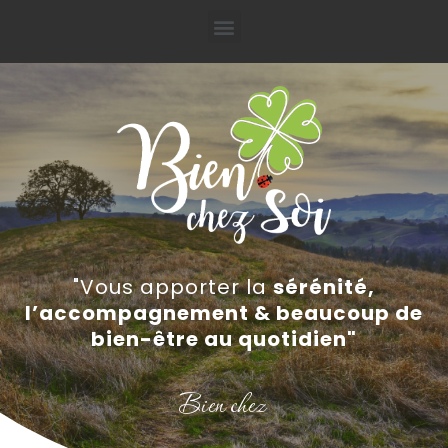
"Vous apporter la
sérénité,
l’accompagnement & beaucoup de
bien-être au quotidien"
B
i
e
n
c
h
e
z
s
o
i
,
b
i
e
n
v
e
n
u