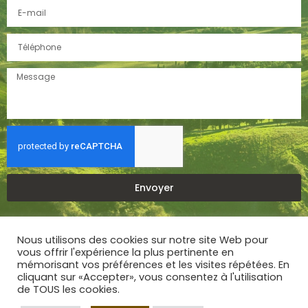
Envoyer
Nous utilisons des cookies sur notre site Web pour
©2022 Bien Chez Soi |
Politique de confidentialité
|
Mentions
vous offrir l'expérience la plus pertinente en
légales
| Créé par SITE LINE,
agence web à Trelins
mémorisant vos préférences et les visites répétées. En
cliquant sur «Accepter», vous consentez à l'utilisation
de TOUS les cookies.